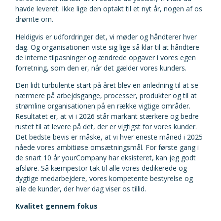
havde leveret. Ikke lige den optakt til et nyt år, nogen af os
drømte om.
Heldigvis er udfordringer det, vi møder og håndterer hver
dag. Og organisationen viste sig lige så klar til at håndtere
de interne tilpasninger og ændrede opgaver i vores egen
forretning, som den er, når det gælder vores kunders.
Den lidt turbulente start på året blev en anledning til at se
nærmere på arbejdsgange, processer, produkter og til at
strømline organisationen på en række vigtige områder.
Resultatet er, at vi i 2026 står markant stærkere og bedre
rustet til at levere på det, der er vigtigst for vores kunder.
Det bedste bevis er måske, at vi hver eneste måned i 2025
nåede vores ambitiøse omsætningsmål. For første gang i
de snart 10 år yourCompany har eksisteret, kan jeg godt
afsløre. Så kæmpestor tak til alle vores dedikerede og
dygtige medarbejdere, vores kompetente bestyrelse og
alle de kunder, der hver dag viser os tillid.
Kvalitet gennem fokus