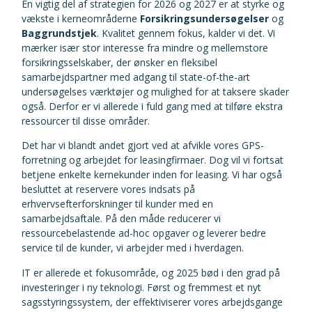
En vigtig del af strategien for 2026 og 2027 er at styrke og
vækste i kerneområderne
Forsikringsundersøgelser
og
Baggrundstjek
. Kvalitet gennem fokus, kalder vi det. Vi
mærker især stor interesse fra mindre og mellemstore
forsikringsselskaber, der ønsker en fleksibel
samarbejdspartner med adgang til state-of-the-art
undersøgelses værktøjer og mulighed for at taksere skader
også. Derfor er vi allerede i fuld gang med at tilføre ekstra
ressourcer til disse områder.
Det har vi blandt andet gjort ved at afvikle vores GPS-
forretning og arbejdet for leasingfirmaer. Dog vil vi fortsat
betjene enkelte kernekunder inden for leasing. Vi har også
besluttet at reservere vores indsats på
erhvervsefterforskninger til kunder med en
samarbejdsaftale. På den måde reducerer vi
ressourcebelastende ad-hoc opgaver og leverer bedre
service til de kunder, vi arbejder med i hverdagen.
IT er allerede et fokusområde, og 2025 bød i den grad på
investeringer i ny teknologi. Først og fremmest et nyt
sagsstyringssystem, der effektiviserer vores arbejdsgange