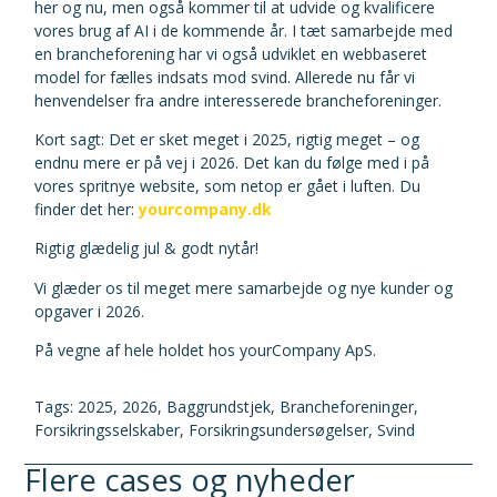
her og nu, men også kommer til at udvide og kvalificere
vores brug af AI i de kommende år. I tæt samarbejde med
en brancheforening har vi også udviklet en webbaseret
model for fælles indsats mod svind. Allerede nu får vi
henvendelser fra andre interesserede brancheforeninger.
Kort sagt: Det er sket meget i 2025, rigtig meget – og
endnu mere er på vej i 2026. Det kan du følge med i på
vores spritnye website, som netop er gået i luften. Du
finder det her:
yourcompany.dk
Rigtig glædelig jul & godt nytår!
Vi glæder os til meget mere samarbejde og nye kunder og
opgaver i 2026.
På vegne af hele holdet hos yourCompany ApS.
Tags:
2025
,
2026
,
Baggrundstjek
,
Brancheforeninger
,
Forsikringsselskaber
,
Forsikringsundersøgelser
,
Svind
Flere cases og nyheder