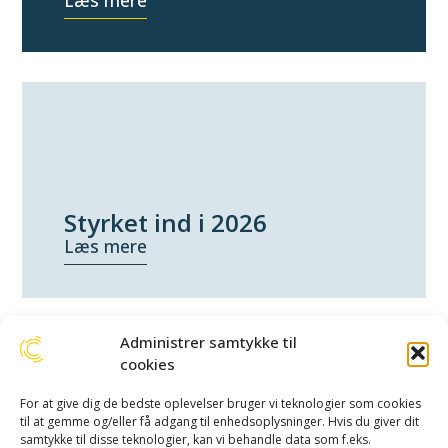
Læs mere
Styrket ind i 2026
Læs mere
Administrer samtykke til
cookies
Menu
Kontakt
For at give dig de bedste oplevelser bruger vi teknologier som cookies
Outsourcing
yourCompany
til at gemme og/eller få adgang til enhedsoplysninger. Hvis du giver dit
Forsikringsundersøgelser
ApS
samtykke til disse teknologier, kan vi behandle data som f.eks.
Baggrundstjek
+45 53 53