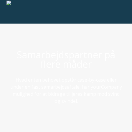
Samarbejdspartner på
flere måder
Hvad enten behovet opstår case-by-case eller
under en fast samarbejdsaftale, har yourCompany
mulighed for at bidrage til jeres kamp mod svind
og svindel.