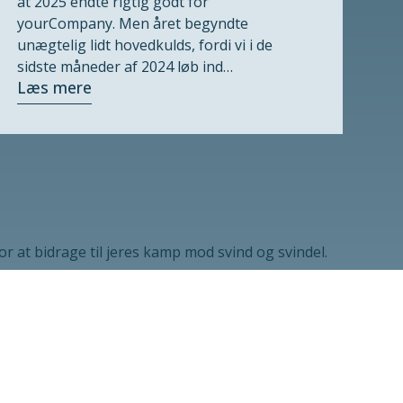
at 2025 endte rigtig godt for
yourCompany. Men året begyndte
unægtelig lidt hovedkulds, fordi vi i de
sidste måneder af 2024 løb ind…
Læs mere
 at bidrage til jeres kamp mod svind og svindel.