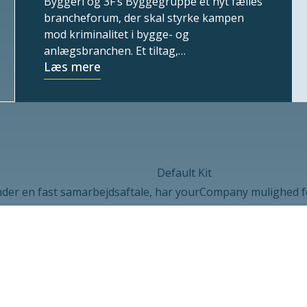
Byggeri og 3F’s Byggegruppe et nyt fælles
brancheforum, der skal styrke kampen
mod kriminalitet i bygge- og
anlægsbranchen. Et tiltag,…
Læs mere
der en fast samarbejdsaftale, har yourCompany mulighed for