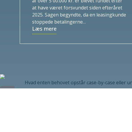
af over 5 00.000 kr. er blevet fundet efter
at have været forsvundet siden efteråret
2025. Sagen begyndte, da en leasingkunde
stoppede betalingerne…
Læs mere
Hvad enten behovet opstår case-by-case eller un
MENU
Outsourcing
Forsikringsundersøgelser
Baggrundstjek